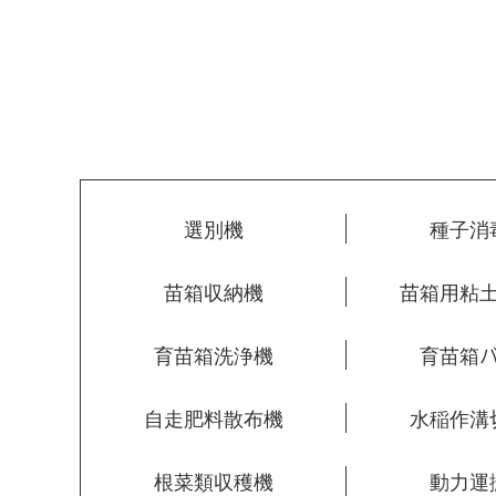
選別機
種子消
苗箱収納機
苗箱用粘
育苗箱洗浄機
育苗箱
自走肥料散布機
水稲作溝
根菜類収穫機
動力運