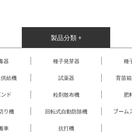
肥料散布機
無人防除ボート
自走肥料散布機
水稲作溝切り機
製品分類 +
回転式自動防除機
ブームスプレーヤー
移植機
毒器
種子発芽器
種
根菜類収穫機
動力運搬車
土供給機
試薬器
育苗箱
抗打機
バンド
粒剤散布機
肥
切り機
回転式自動防除機
ブーム
搬車
抗打機