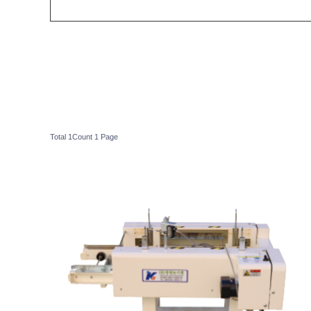
Total 1Count
1 Page