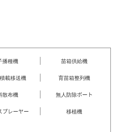
子播種機
苗箱供給機
積載移送機
育苗箱整列機
料散布機
無人防除ボート
スプレーヤー
移植機