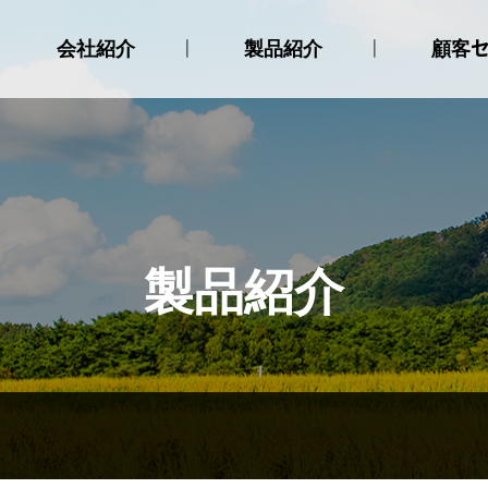
会社紹介
製品紹介
顧客
挨拶
選別機
お知ら
会社沿革
種子消毒器
認証現況
種子発芽器
アクセス
種子播種機
苗箱供給機
苗箱収納機
製品紹介
苗箱用粘土供給機
試薬器
育苗箱積載移送機
育苗箱整列機
育苗箱洗浄機
育苗箱バンド
粒剤散布機