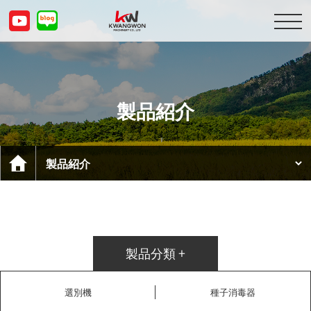
会社紹介
製品紹介
製品紹介
顧客センター
お問い合わせ
KOR
ENG
CHN
JPN
製品分類 +
選別機
種子消毒器