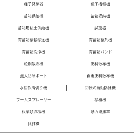
種子発芽器
種子播種機
苗箱供給機
苗箱収納機
苗箱用粘土供給機
試薬器
育苗箱積載移送機
育苗箱整列機
育苗箱洗浄機
育苗箱バンド
粒剤散布機
肥料散布機
無人防除ボート
自走肥料散布機
水稲作溝切り機
回転式自動防除機
ブームスプレーヤー
移植機
根菜類収穫機
動力運搬車
抗打機