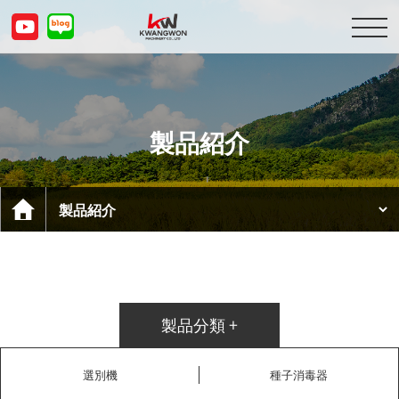
会社紹介
製品紹介
製品紹介
顧客センター
お問い合わせ
KOR
ENG
CHN
JPN
製品分類 +
選別機
種子消毒器