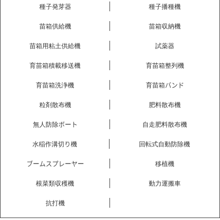
種子発芽器
種子播種機
苗箱供給機
苗箱収納機
苗箱用粘土供給機
試薬器
育苗箱積載移送機
育苗箱整列機
育苗箱洗浄機
育苗箱バンド
粒剤散布機
肥料散布機
無人防除ボート
自走肥料散布機
水稲作溝切り機
回転式自動防除機
ブームスプレーヤー
移植機
根菜類収穫機
動力運搬車
抗打機