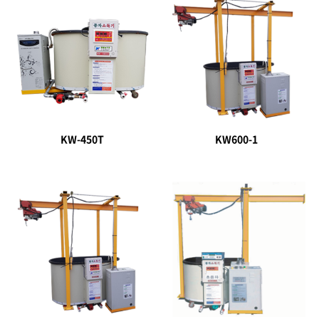
KW-450T
KW600-1