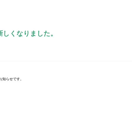
肥料散布機
無人防除ボート
自走肥料散布機
水稲作溝切り機
新しくなりました。
回転式自動防除機
ブームスプレーヤー
移植機
根菜類収穫機
動力運搬車
抗打機
お知らせです。