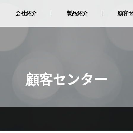
会社紹介
製品紹介
顧客
挨拶
選別機
お知ら
会社沿革
種子消毒器
認証現況
種子発芽器
アクセス
種子播種機
苗箱供給機
苗箱収納機
顧客センター
苗箱用粘土供給機
試薬器
育苗箱積載移送機
育苗箱整列機
育苗箱洗浄機
育苗箱バンド
粒剤散布機