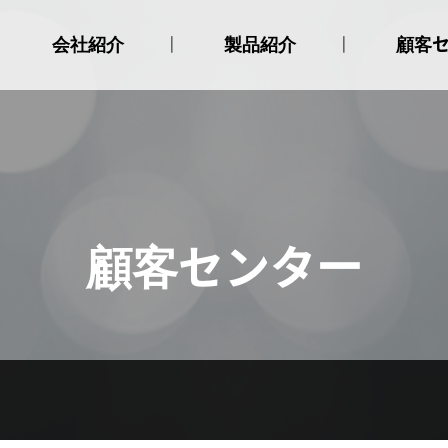
会社紹介
製品紹介
顧客
挨拶
選別機
お知ら
会社沿革
種子消毒器
認証現況
種子発芽器
アクセス
種子播種機
苗箱供給機
苗箱収納機
顧客センター
苗箱用粘土供給機
試薬器
育苗箱積載移送機
育苗箱整列機
育苗箱洗浄機
育苗箱バンド
粒剤散布機