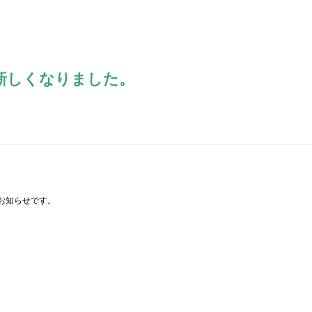
肥料散布機
無人防除ボート
自走肥料散布機
水稲作溝切り機
新しくなりました。
回転式自動防除機
ブームスプレーヤー
移植機
根菜類収穫機
動力運搬車
抗打機
お知らせです。