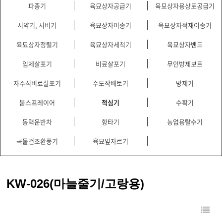
파종기
육묘상자공급기
육묘상자용상토공급기
시약기, 시비기
육묘상자이송기
육묘상자적재이송기
육묘상자정렬기
육묘상자세척기
육묘상자밴드
입제살포기
비료살포기
무인방제보트
자주식비료살포기
수도작배토기
방제기
붐스프레이어
적심기
수확기
동력운반차
항타기
농업용탈수기
곡물건조환풍기
육묘잎자르기
KW-026(마늘줄기/고랑용)