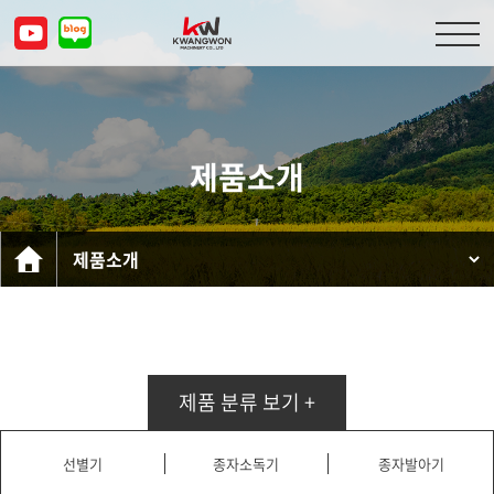
회사소개
제품소개
제품소개
고객센터
문의하기
KOR
ENG
CHN
JPN
제품 분류 보기 +
선별기
종자소독기
종자발아기