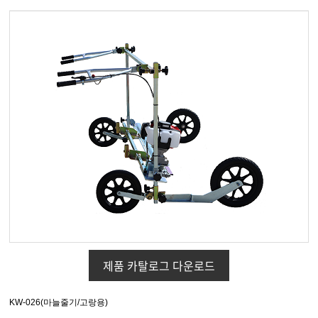
제품 카탈로그 다운로드
KW-026(마늘줄기/고랑용)