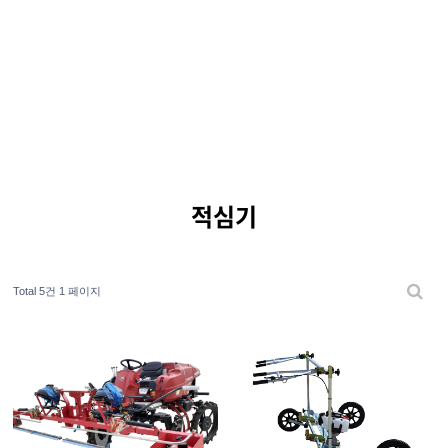
적심기
Total 5건
1 페이지