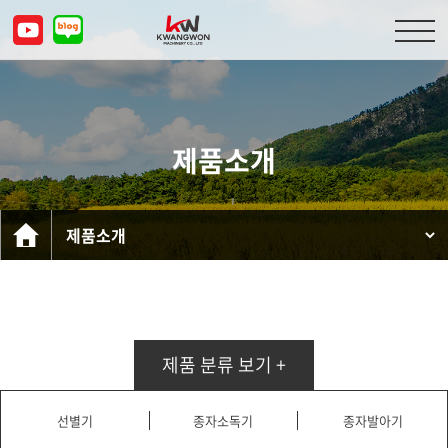
회사소개
제품소개
제품소개
고객센터
문의하기
KOR
ENG
CHN
JPN
제품 분류 보기 +
선별기
종자소독기
종자발아기