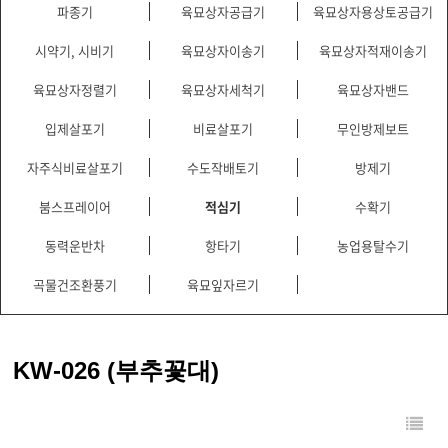
파종기
육묘상자공급기
육묘상자용상토공급기
시약기, 시비기
육묘상자이송기
육묘상자적재이송기
육묘상자정렬기
육묘상자세척기
육묘상자밴드
입제살포기
비료살포기
무인방제보트
자주식비료살포기
수도작배토기
방제기
붐스프레이어
적심기
수확기
동력운반차
항타기
농업용탈수기
곡물건조환풍기
육묘잎자르기
KW-026 (부추꽃대)