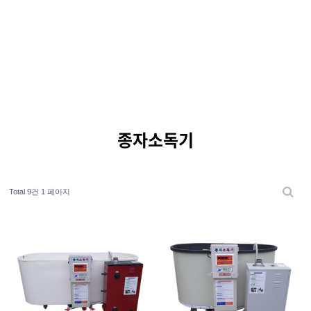
종자소독기
Total 9건
1 페이지