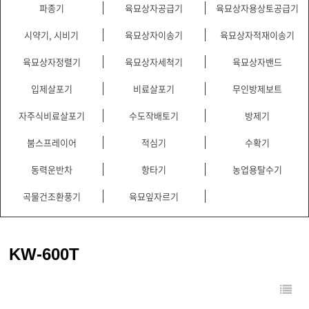
파종기
육묘상자공급기
육묘상자용상토공급기
시약기, 시비기
육묘상자이송기
육묘상자적재이송기
육묘상자정렬기
육묘상자세척기
육묘상자밴드
입제살포기
비료살포기
무인방제보트
자주식비료살포기
수도작배토기
방제기
붐스프레이어
적심기
수확기
동력운반차
항타기
농업용탈수기
곡물건조환풍기
육묘잎자르기
KW-600T