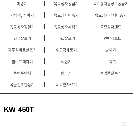
파종기
육묘상자공급기
육묘상자용상토공급기
시약기, 시비기
육묘상자이송기
육묘상자적재이송기
육묘상자정렬기
육묘상자세척기
육묘상자밴드
입제살포기
비료살포기
무인방제보트
자주식비료살포기
수도작배토기
방제기
붐스프레이어
적심기
수확기
동력운반차
항타기
농업용탈수기
곡물건조환풍기
육묘잎자르기
KW-450T