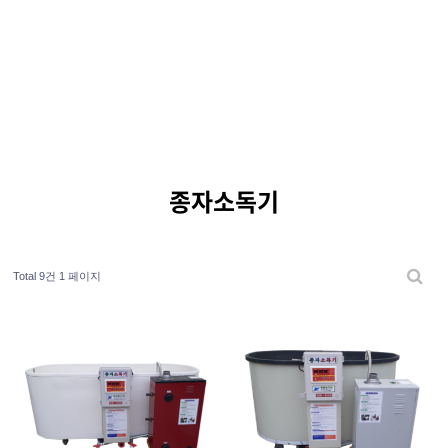
종자소독기
Total 9건
1 페이지