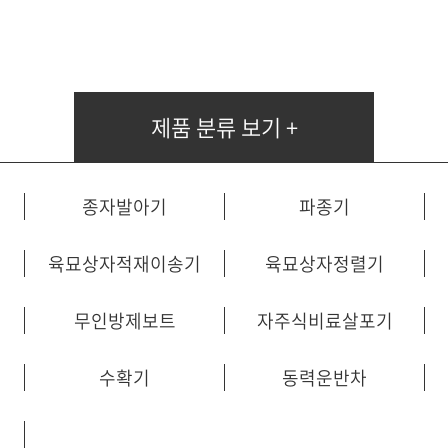
비료살포기
무인방제보트
자주식비료살포기
수도작배토기
제품 분류 보기 +
방제기
붐스프레이어
적심기
종자발아기
파종기
수확기
동력운반차
육묘상자적재이송기
육묘상자정렬기
항타기
농업용탈수기
무인방제보트
자주식비료살포기
곡물건조환풍기
육묘잎자르기
수확기
동력운반차