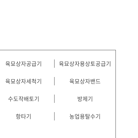
육묘상자공급기
육묘상자용상토공급기
육묘상자세척기
육묘상자밴드
수도작배토기
방제기
항타기
농업용탈수기