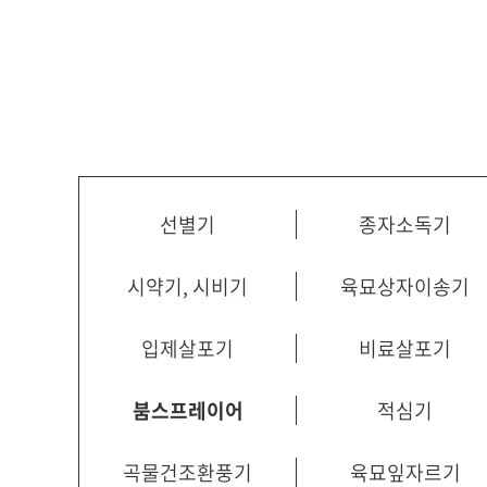
선별기
종자소독기
시약기, 시비기
육묘상자이송기
입제살포기
비료살포기
붐스프레이어
적심기
곡물건조환풍기
육묘잎자르기