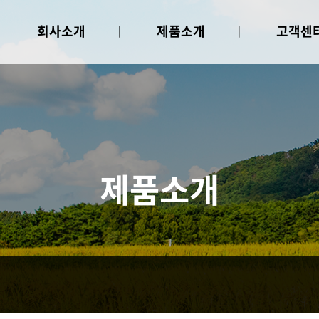
회사소개
제품소개
고객센
인사말
선별기
공지사항
회사연혁
종자소독기
인증현황
종자발아기
오시는길
파종기
육묘상자공급기
육묘상자용상토공급기
제품소개
시약기, 시비기
육묘상자이송기
육묘상자적재이송기
육묘상자정렬기
육묘상자세척기
육묘상자밴드
입제살포기