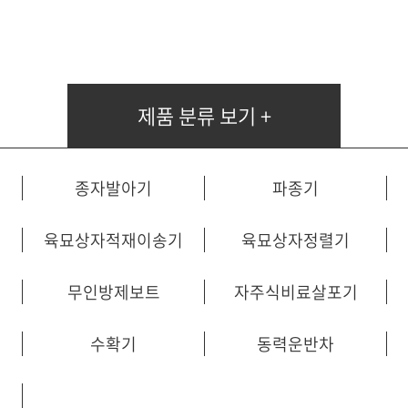
비료살포기
무인방제보트
자주식비료살포기
수도작배토기
제품 분류 보기 +
방제기
붐스프레이어
적심기
종자발아기
파종기
수확기
동력운반차
육묘상자적재이송기
육묘상자정렬기
항타기
농업용탈수기
무인방제보트
자주식비료살포기
곡물건조환풍기
육묘잎자르기
수확기
동력운반차