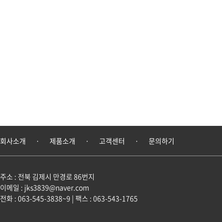
회사소개
제품소개
고객센터
문의하기
주소 : 전북 김제시 만경로 86번지
이메일 : jks3839@naver.com
전화 : 063-545-3838~9 | 팩스 : 063-543-1765