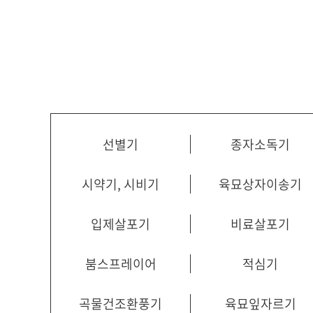
선별기
종자소독기
시약기, 시비기
육묘상자이송기
입제살포기
비료살포기
붐스프레이어
적심기
곡물건조환풍기
육묘잎자르기