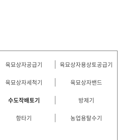
육묘상자공급기
육묘상자용상토공급기
육묘상자세척기
육묘상자밴드
수도작배토기
방제기
항타기
농업용탈수기