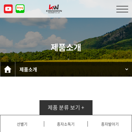
회사소개
제품소개
제품소개
고객센터
문의하기
KOR
ENG
CHN
JPN
제품 분류 보기 +
선별기
종자소독기
종자발아기