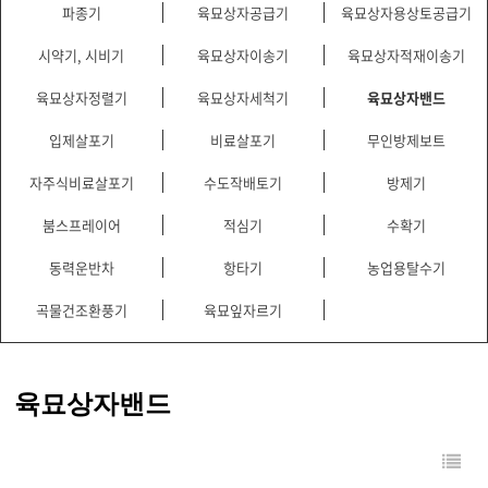
파종기
육묘상자공급기
육묘상자용상토공급기
시약기, 시비기
육묘상자이송기
육묘상자적재이송기
육묘상자정렬기
육묘상자세척기
육묘상자밴드
입제살포기
비료살포기
무인방제보트
자주식비료살포기
수도작배토기
방제기
붐스프레이어
적심기
수확기
동력운반차
항타기
농업용탈수기
곡물건조환풍기
육묘잎자르기
육묘상자밴드