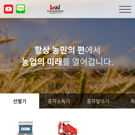
회사소개
제품소개
항상 농민의 편
에서
농업의 미래
를 열어갑니다.
고객센터
문의하기
KOR
ENG
CHN
JPN
선별기
종자소독기
종자발아기
파