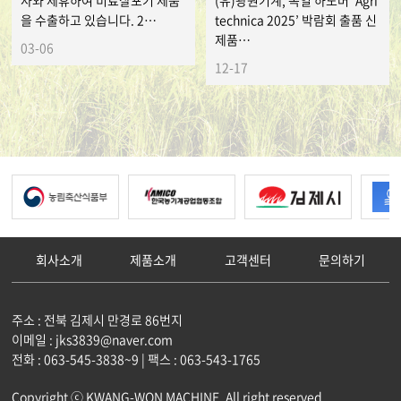
사와 제휴하여 비료살포기 제품
(유)광원기계, 독일 하노버 ‘Agri
을 수출하고 있습니다. 2…
technica 2025’ 박람회 출품 신
제품…
03-06
12-17
회사소개
제품소개
고객센터
문의하기
주소 : 전북 김제시 만경로 86번지
이메일 : jks3839@naver.com
전화 : 063-545-3838~9 | 팩스 : 063-543-1765
Copyright ⓒ KWANG-WON MACHINE. All right reserved.